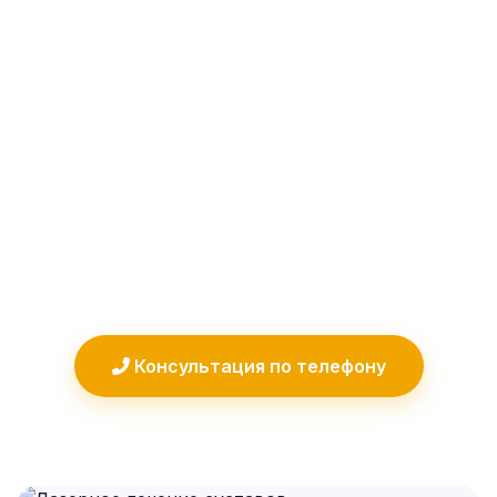
инновационная физиотерапевтическая
методика, которая позволяет устранить
причину заболеваний опорно-
двигательного аппарата без
хирургического вмешательства.
Процедура особенно эффективна при
хронических болях и воспалительных
процессах.
Консультация по телефону