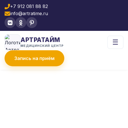
+7 912 081 88 82
info@artratime.ru
АРТРАТАЙМ
☰
МЕДИЦИНСКИЙ ЦЕНТР
Запись на приём
Главная
Услуги
Физиотерапия
ФИЗИОТЕРАПИЯ
Аппаратные методы лечения без
операции: СКЭНАР, лазер,
электростимуляция и многое другое.