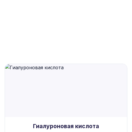
для восстановления суставов без
хирургического вмешательства
Гиалуроновая кислота