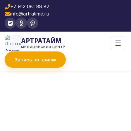
+7 912 081 88 82
info@artratime.ru
АРТРАТАЙМ
☰
МЕДИЦИНСКИЙ ЦЕНТР
Запись на приём
Главная
Внутрисуставные инъекции
ВНУТРИСУСТАВНЫЕ
ИНЪЕКЦИИ
Современные методики введения
гиалуроновой кислоты и PRP-терапии