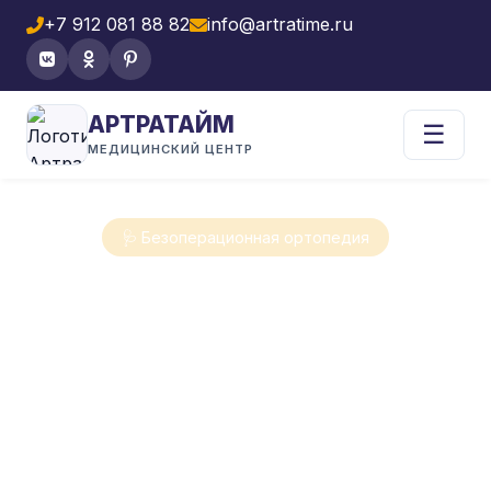
+7 912 081 88 82
info@artratime.ru
АРТРАТАЙМ
☰
МЕДИЦИНСКИЙ ЦЕНТР
🩺 Безоперационная ортопедия
КОНТАКТЫ
МЕДИЦИНСКОГО
ЦЕНТРА
Свяжитесь с нами для записи на
приём, уточнения стоимости услуг или