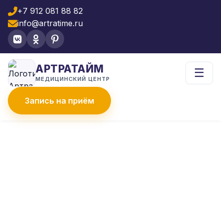
+7 912 081 88 82
info@artratime.ru
АРТРАТАЙМ
☰
МЕДИЦИНСКИЙ ЦЕНТР
Запись на приём
Главная
Услуги
Инъекции
PRP терапия
PRP ТЕРАПИЯ В
ЧЕЛЯБИНСКЕ
Эффективное лечение суставов, мышц и
связок без операции. Инновационный