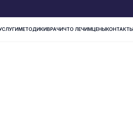
УСЛУГИ
МЕТОДИКИ
ВРАЧИ
ЧТО ЛЕЧИМ
ЦЕНЫ
КОНТАКТ
Главная
Что лечим
Лечение синовита
ЛЕЧЕНИЕ СИНОВИТ
 синовиальной оболочки сустава — снимаем
сстанавливаем подвижность без хирургиче
вмешательства.