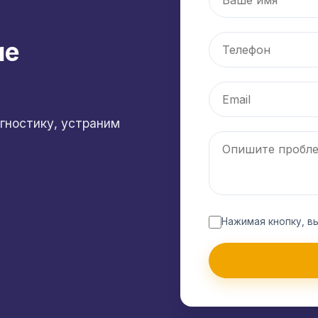
ие
гностику, устраним
Нажимая кнопку, в