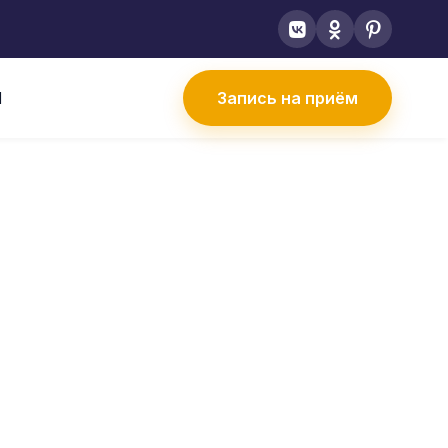
Ы
Запись на приём
А
 боль, отёк
ского