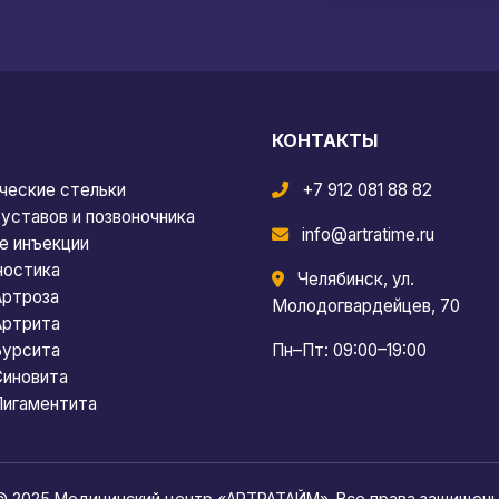
КОНТАКТЫ
ческие стельки
+7 912 081 88 82
уставов и позвоночника
info@artratime.ru
е инъекции
ностика
Челябинск, ул.
Артроза
Молодогвардейцев, 70
Артрита
Бурсита
Пн–Пт: 09:00–19:00
Синовита
Лигаментита
© 2025 Медицинский центр «АРТРАТАЙМ». Все права защищены