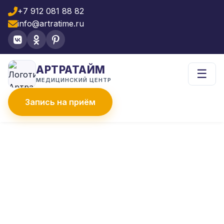
+7 912 081 88 82
info@artratime.ru
АРТРАТАЙМ
☰
МЕДИЦИНСКИЙ ЦЕНТР
Запись на приём
Главная
Услуги
Физиотерапия
Физиотерапия на Алмаг-02
ФИЗИОТЕРАПИЯ НА
АППАРАТЕ АЛМАГ-02
Аппарат Алмаг-02 современный, научно
обоснованный метод физиотерапии,