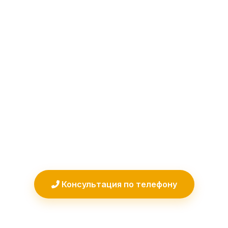
который помогает тысячам пациентов
справиться с этими проблемами без
операции и лишних лекарств. В
Артратайм мы предлагаем
профессиональные сеансы
магнитотерапии на Алмаг-02 под
контролем опытных врачей-
физиотерапевтов. Верните себе
легкость движений и качество жизни!
Консультация по телефону