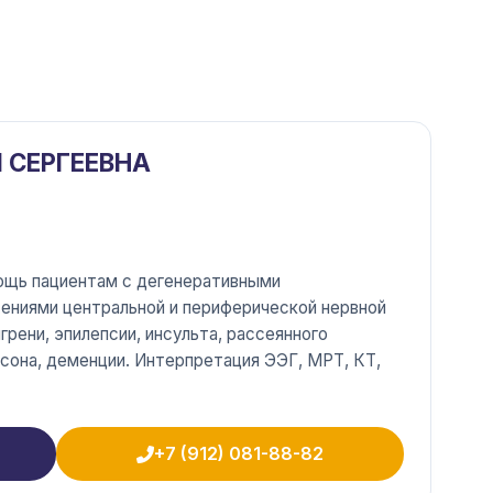
 СЕРГЕЕВНА
ощь пациентам с дегенеративными
жениями центральной и периферической нервной
грени, эпилепсии, инсульта, рассеянного
нсона, деменции. Интерпретация ЭЭГ, МРТ, КТ,
+7 (912) 081-88-82