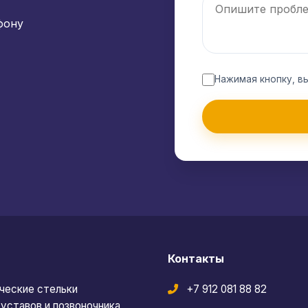
фону
Нажимая кнопку, в
Контакты
ческие стельки
+7 912 081 88 82
уставов и позвоночника