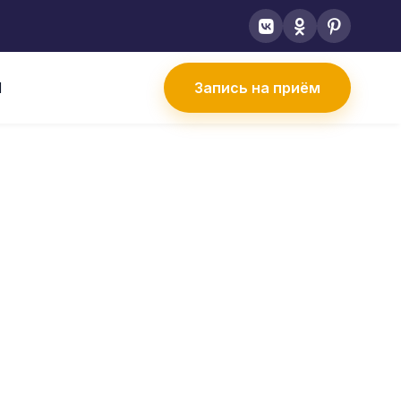
Ы
Запись на приём
том работы