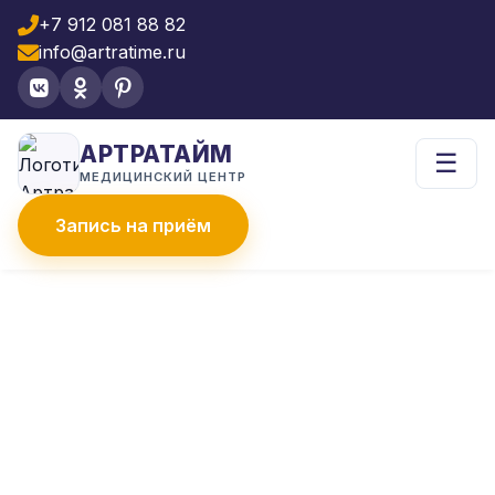
+7 912 081 88 82
info@artratime.ru
АРТРАТАЙМ
☰
МЕДИЦИНСКИЙ ЦЕНТР
Запись на приём
Главная
Услуги
УЗИ-диагностика
УЗИ молочных желез с лимфоузлами
УЗИ МОЛОЧНЫХ ЖЕЛЕЗ
С ЛИМФОУЗЛАМИ
Комплексное УЗИ молочных желез с
лимфоузлами в «Артратайм» это