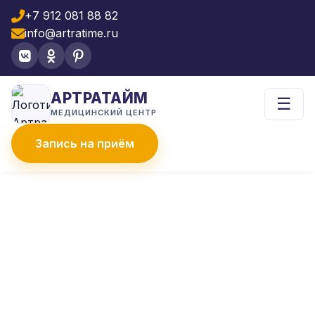
+7 912 081 88 82
info@artratime.ru
АРТРАТАЙМ
☰
МЕДИЦИНСКИЙ ЦЕНТР
Запись на приём
Главная
Услуги
УЗИ-диагностика
УЗИ голеностопного сустава
УЗИ ГОЛЕНОСТОПНОГО
СУСТАВА
УЗИ голеностопного сустава в клинике
Артратайм метод диагностики, который