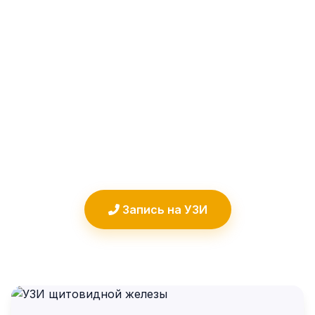
обмен веществ, работу сердца,
нервную систему и общее
самочувствие. Даже небольшие сбои
могут привести к серьёзным
последствиям. УЗИ в клинике
Артратайм первый шаг к сохранению
вашего здоровья.
Запись на УЗИ