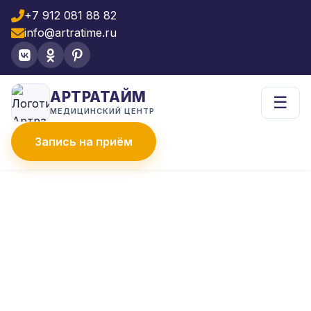
+7 912 081 88 82
info@artratime.ru
АРТРАТАЙМ
☰
МЕДИЦИНСКИЙ ЦЕНТР
Запись на приём
Главная
Услуги
УЗИ-диагностика
УЗИ щитовидной железы
УЗИ ЩИТОВИДНОЙ
ЖЕЛЕЗЫ В ЧЕЛЯБИНСКЕ
Щитовидная железа «дирижер»
эндокринной системы, влияющий на