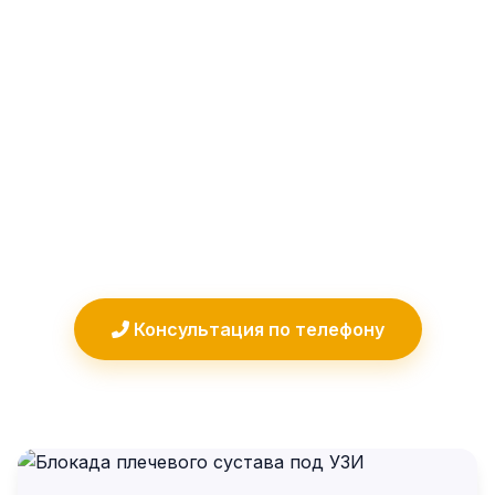
Блокада плечевого сустава в клинике
«Артратайм» эффективный способ
быстрого обезболивания при
периартрите, артрозе и других
заболеваниях плеча. Процедура
выполняется под УЗИ контролем для
максимальной точности.
Консультация по телефону