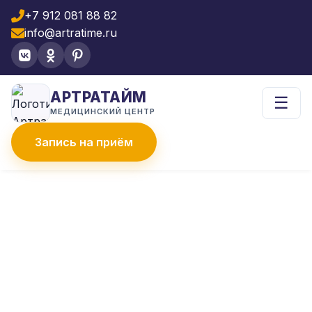
+7 912 081 88 82
info@artratime.ru
АРТРАТАЙМ
☰
МЕДИЦИНСКИЙ ЦЕНТР
Запись на приём
Главная
Услуги
Позвоночник
Блокада плечевого сустава
БЛОКАДА ПЛЕЧЕВОГО
СУСТАВА В ЧЕЛЯБИНСКЕ
Боль в плече не дает поднять руку,
одеться, выполнить простые движения?