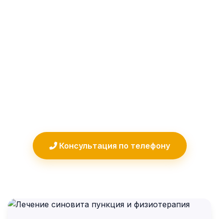
воспаление синовиальной оболочки.
Лечение синовита в нашей клинике
направлено на быстрое снятие
воспаления, удаление избыточной
жидкости и восстановление функции
сустава. Помогаем даже в запущенных
случаях!
Консультация по телефону