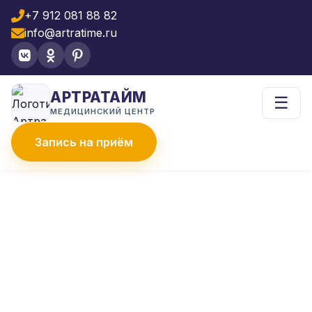
+7 912 081 88 82
info@artratime.ru
АРТРАТАЙМ
☰
МЕДИЦИНСКИЙ ЦЕНТР
Запись на приём
Главная
Что лечим
Синовит
Лечение синовита
ЛЕЧЕНИЕ СИНОВИТА В
КЛИНИКЕ АРТРАТАЙМ
Сустав опух, болит и ограничен в
движениях? Это может быть синовит