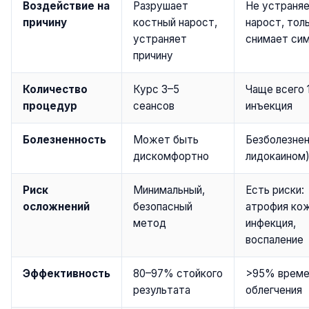
Воздействие на
Разрушает
Не устраня
причину
костный нарост,
нарост, тол
устраняет
снимает си
причину
Количество
Курс 3–5
Чаще всего 
процедур
сеансов
инъекция
Болезненность
Может быть
Безболезнен
дискомфортно
лидокаином
Риск
Минимальный,
Есть риски:
осложнений
безопасный
атрофия кож
метод
инфекция,
воспаление
Эффективность
80–97% стойкого
>95% време
результата
облегчения