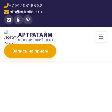
+7 912 081 88 82
info@artratime.ru
АРТРАТАЙМ
☰
МЕДИЦИНСКИЙ ЦЕНТР
Запись на приём
Главная
Что лечим
Пяточная шпора
УВТ или блокада
УВТ ИЛИ БЛОКАДА? ЧТО
ЭФФЕКТИВНЕЕ ПРИ
ПЯТОЧНОЙ ШПОРЕ?