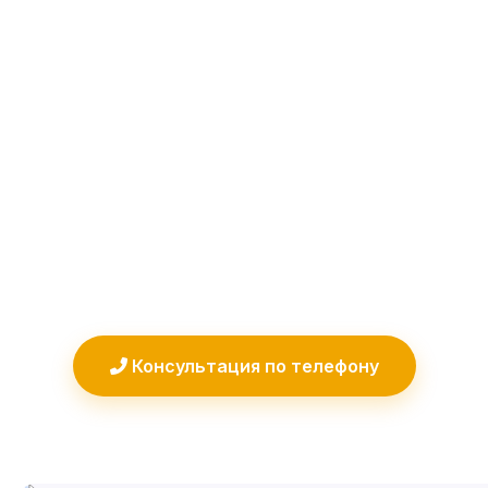
Выбор метода лечения главный вопрос,
который встает перед каждым, кто
столкнулся с мучительной болью в
пятке. Когда обычные мази и народные
средства не помогают, врачи
предлагают два основных варианта:
ударно-волновую терапию (УВТ) или
лечебную блокаду. Какой метод
выбрать? Разбираемся в деталях.
Консультация по телефону