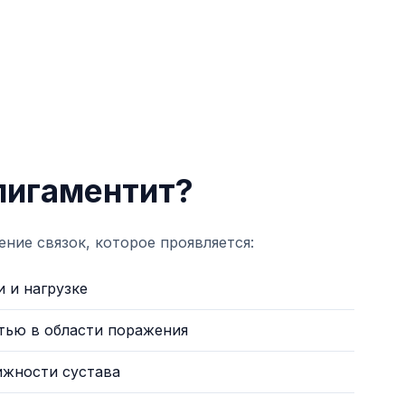
 лигаментит?
ние связок, которое проявляется:
 и нагрузке
тью в области поражения
ижности сустава