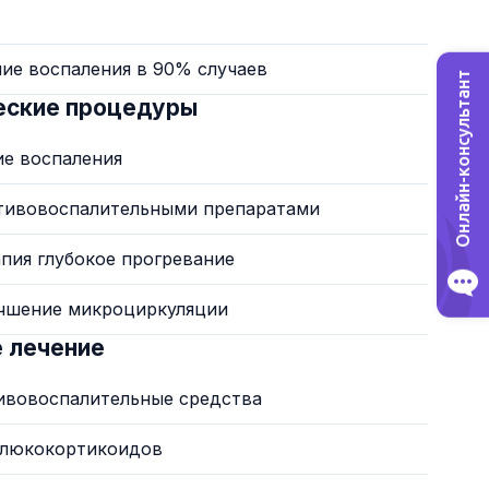
ие воспаления в 90% случаев
Онлайн-консультант
еские процедуры
ие воспаления
отивовоспалительными препаратами
апия глубокое прогревание
учшение микроциркуляции
 лечение
ивовоспалительные средства
глюкокортикоидов