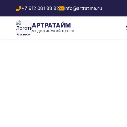
+7 912 081 88 82
info@artratime.ru
АРТРАТАЙМ
МЕДИЦИНСКИЙ ЦЕНТР
Гла
Л
Испытывает
подвижно
нашей 
устранить 