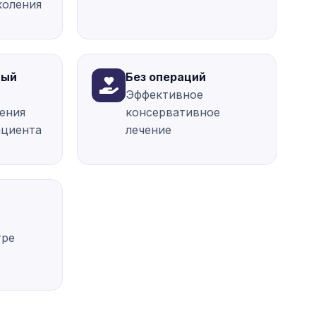
коления
ный
Без операций
Эффективное
ения
консервативное
ациента
лечение
тре