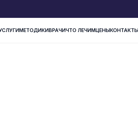
УСЛУГИ
МЕТОДИКИ
ВРАЧИ
ЧТО ЛЕЧИМ
ЦЕНЫ
КОНТАКТ
вная
Что лечим
Лигаментит
Лечение лигамен
ЕЧЕНИЕ ЛИГАМЕНТИ
е боль и щелчки при движении? Заметили 
сти в суставах? Лечение лигаментита в Чел
клинике помогает быстро снять воспаление 
болевой синдром и восстановить полноцен
конечности.