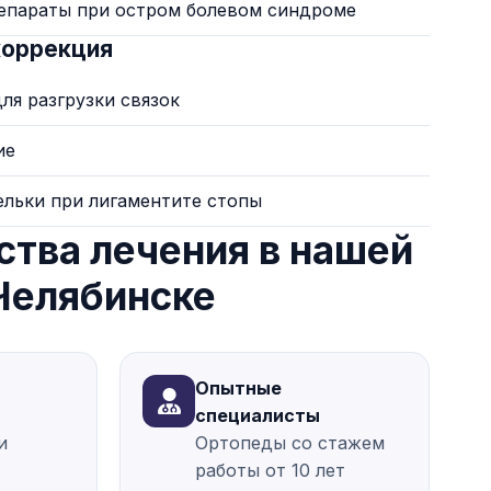
епараты при остром болевом синдроме
коррекция
ля разгрузки связок
ие
льки при лигаментите стопы
тва лечения в нашей
 Челябинске
Опытные
специалисты
и
Ортопеды со стажем
работы от 10 лет