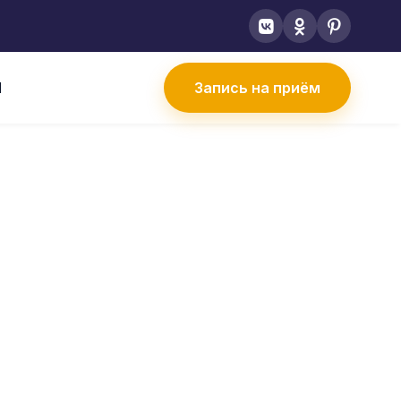
Ы
Запись на приём
тита
ТА
ограничение
ябинске в
связок,
ную функцию