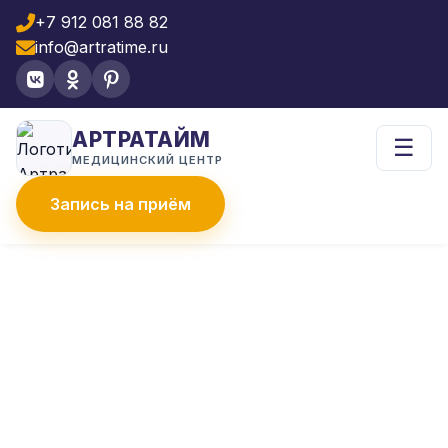
+7 912 081 88 82
info@artratime.ru
АРТРАТАЙМ
☰
МЕДИЦИНСКИЙ ЦЕНТР
Запись на приём
Главная
Что лечим
Артроз
Лечение артроза суставов
ЛЕЧЕНИЕ АРТРОЗА
СУСТАВОВ
Комплексный подход к лечению
артроза: от диагностики до стойкой