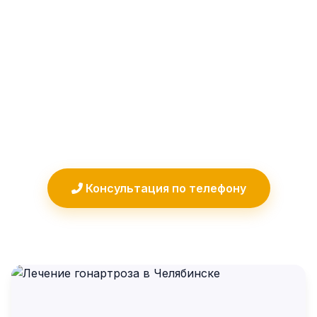
полноценной жизнью? Лечение артроза
коленного сустава (гонартроза) в
Челябинске в клинике «Артратайм»
помогает остановить разрушение
хряща, снять боль и воспаление,
вернуть подвижность суставу.
Консультация по телефону