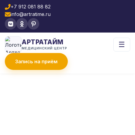
+7 912 081 88 82
info@artratime.ru
АРТРАТАЙМ
☰
МЕДИЦИНСКИЙ ЦЕНТР
Запись на приём
Главная
Что лечим
Артроз
Артроз коленного сустава
ЛЕЧЕНИЕ АРТРОЗА
КОЛЕННОГО СУСТАВА
Боли в колене мешают ходить,
подниматься по лестнице, жить