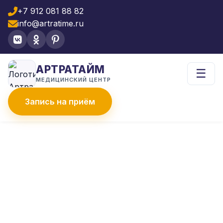
+7 912 081 88 82
info@artratime.ru
АРТРАТАЙМ
☰
МЕДИЦИНСКИЙ ЦЕНТР
Запись на приём
Главная
Наши врачи
Пастухов Георгий Олегович
ПАСТУХОВ ГЕОРГИЙ
ОЛЕГОВИЧ
Травматолог-ортопед • Стаж 7 лет