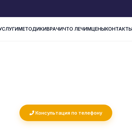
УСЛУГИ
МЕТОДИКИ
ВРАЧИ
ЧТО ЛЕЧИМ
ЦЕНЫ
КОНТАКТ
авная
Наши врачи
Еремеева Олеся Александро
ВА ОЛЕСЯ АЛЕКСА
Врач УЗИ • Стаж 10 лет
Консультация по телефону