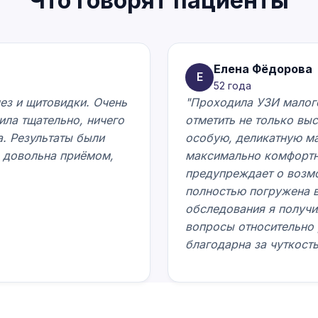
Что говорят пациенты
Елена Фёдорова
Е
52 года
ез и щитовидки. Очень
"Проходила УЗИ малого
ила тщательно, ничего
отметить не только вы
а. Результаты были
особую, деликатную м
ь довольна приёмом,
максимально комфортно
предупреждает о возмо
полностью погружена в
обследования я получи
вопросы относительно 
благодарна за чуткость